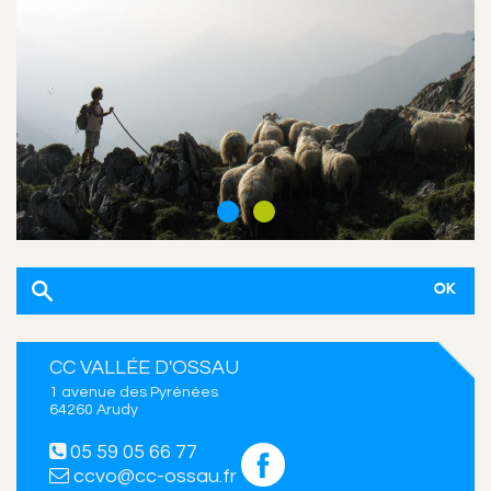
CC VALLÉE D'OSSAU
1 avenue des Pyrénées
64260 Arudy
05 59 05 66 77
ccvo@cc-ossau.fr