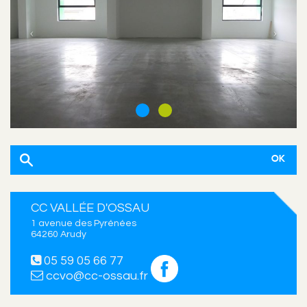
CC VALLÉE D'OSSAU
1 avenue des Pyrénées
64260 Arudy
05 59 05 66 77
ccvo@cc-ossau.fr