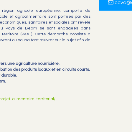
ccvo@c
e région agricole européenne, comporte de
icole et agroalimentaire sont portées par des
s économiques, sanitaires et sociales ont révélé
s du Pays de Béarn se sont engagées dans
 territoire (PAAT). Cette démarche consiste à
vrant ou souhaitant œuvrer sur le sujet afin de
 vers une agriculture nourricière.
bution des produits locaux et en circuits courts.
t durable.
arn.
rojet-alimentaire-territorial/