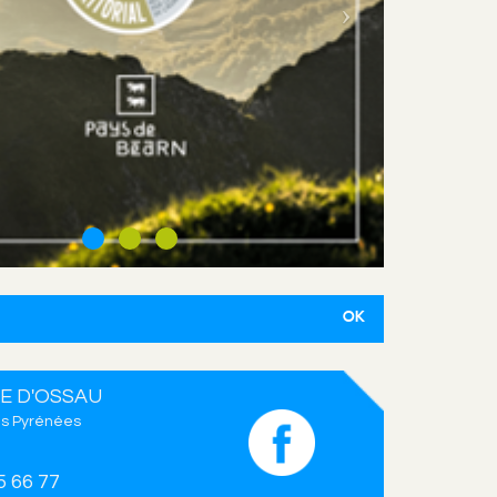
E D'OSSAU
s Pyrénées
5 66 77