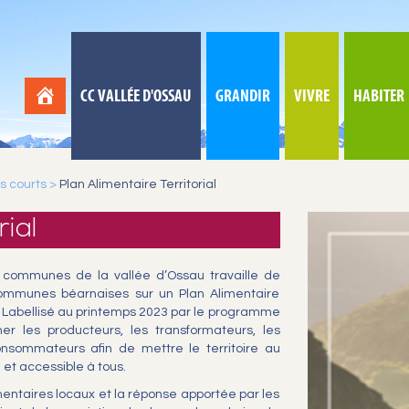
CC VALLÉE D'OSSAU
GRANDIR
VIVRE
HABITER
ts courts
>
Plan Alimentaire Territorial
rial
communes de la vallée d’Ossau travaille de
mmunes béarnaises sur un Plan Alimentaire
rn. Labellisé au printemps 2023 par le programme
her les producteurs, les transformateurs, les
s consommateurs afin de mettre le territoire au
 et accessible à tous.
entaires locaux et la réponse apportée par les