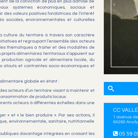
vient de la conviction de plus en plus admise de
veaux systèmes économiques, sociaux et
 des valeurs positives fondatrices de l’intérêt
s sociales, environnementales et culturelles
la culture du territoire à travers son caractère
initiatives et regroupant l’ensemble des acteurs
 des thématiques à traiter et des modalités de
 projets alimentaires territoriaux s’appuient sur
a production agricole et alimentaire locale, du
les atouts et contraintes socio-économiques et
 alimentaire globale en étant :
ve des acteurs d’un territoire visant à maintenir et
 consommation de produits locaux.
férents acteurs à différentes échelles dans une
CC VALLÉ
r » et « le bien produire ». Par ses actions, il
1 avenue de
que, environnementale, sanitaire, nutritionnelle
64260 Arudy
05 59 0
 publiques davantage intégrées en croisant les