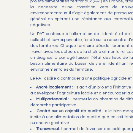
projets alimentaires territoriaux (PAT) en France, pro
la nécessité d’une transition vers de nou
environnementaux. Il s’agit également de promouvoir
général en opérant une résistance aux externalité
négatives.
Un PAT contribue à l’affirmation de l’identité et de 
collectif et co-responsable, fondé sur la rencontre d’
des territoires. Chaque territoire décide librement
travail avec les acteurs de la chaîne alimentaire. Les
un diagnostic partagé faisant l’état des lieux de l
besoin alimentaire du bassin de vie et identifiant 
environnementales du territoire.
Le PAT aspire à contribuer à une politique agricole et
Ancré localement :
Il s’agit d’un projet à l’initiati
à développer l’agriculture locale et à encourager la
Multipartenarial :
Il permet la collaboration de dif
démarche participative.
Centré sur un objectif de qualité :
« le bien mange
incite à une alimentation de qualité que ce soit éthi
ou encore gustative
Transversal.
Il permet de favoriser des politiques