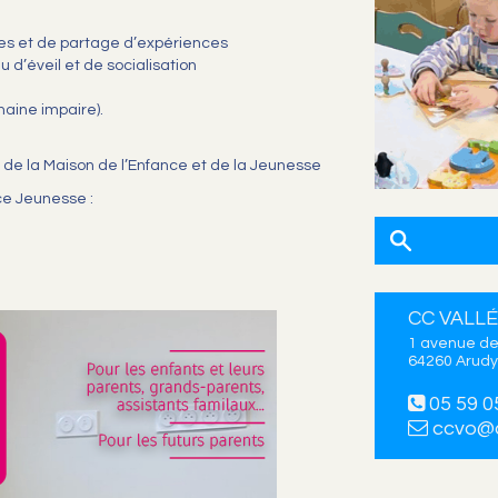
res et de partage d’expériences
u d’éveil et de socialisation
aine impaire).
x de la Maison de l’Enfance et de la Jeunesse
ce Jeunesse :
CC VALLÉ
1 avenue de
64260 Arudy
05 59 0
ccvo@c