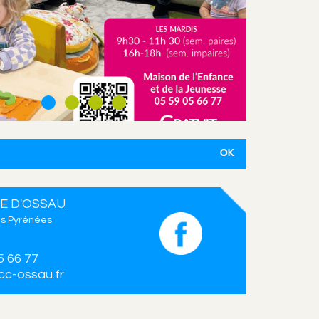
E D'OSSAU
s Pyrénées
5 66 77
c-ossau.fr