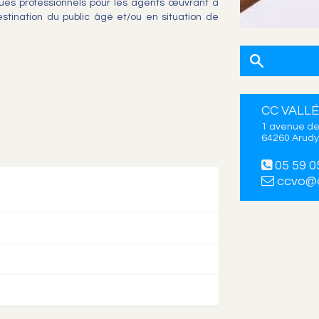
ques professionnels pour les agents œuvrant à
estination du public âgé et/ou en situation de
CC VALLÉ
1 avenue de
64260 Arudy
05 59 0
ccvo@c