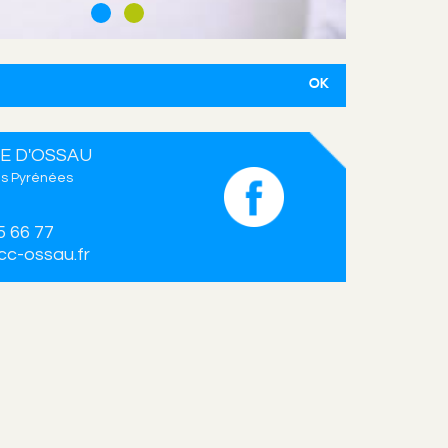
E D'OSSAU
s Pyrénées
5 66 77
c-ossau.fr