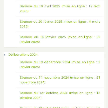
Séance du 10 avril 2025 (mise en ligne : 17 avril
2025)
Séance du 20 février 2025 (mise en ligne : 4 mars
2025)
Séance du 16 janvier 2025 (mise en ligne : 23
janvier 2025)
Délibérations 2024
Séance du 19 décembre 2024 (mise en ligne : 2
janvier 2025)
Séance du 14 novembre 2024 (mise en ligne : 21
novembre 2024)
Séance du 1er octobre 2024 (mise en ligne : 15
octobre 2024)