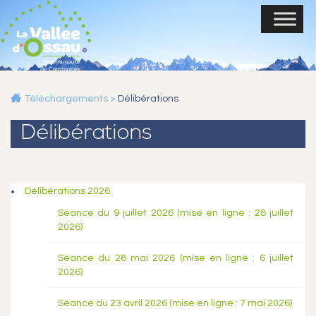
Téléchargements
>
Délibérations
Délibérations
Délibérations 2026
Séance du 9 juillet 2026 (mise en ligne : 28 juillet
2026)
Séance du 28 mai 2026 (mise en ligne : 6 juillet
2026)
Séance du 23 avril 2026 (mise en ligne : 7 mai 2026)