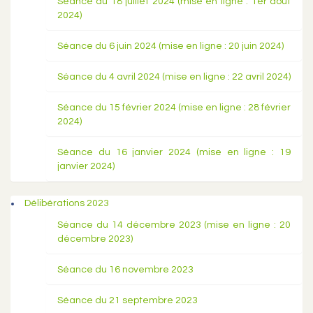
Séance du 18 juillet 2024 (mise en ligne : 1er août
2024)
Séance du 6 juin 2024 (mise en ligne : 20 juin 2024)
Séance du 4 avril 2024 (mise en ligne : 22 avril 2024)
Séance du 15 février 2024 (mise en ligne : 28 février
2024)
Séance du 16 janvier 2024 (mise en ligne : 19
janvier 2024)
Délibérations 2023
Séance du 14 décembre 2023 (mise en ligne : 20
décembre 2023)
Séance du 16 novembre 2023
Séance du 21 septembre 2023