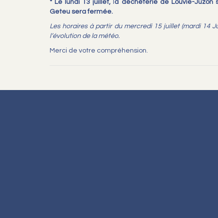
* Le lundi 13 juillet,
l
a déchèterie de Louvie-Juzon s
Geteu sera fermée.
L
es horaires à partir du mercredi 15 juillet (mardi 14 J
l’évolution de la météo.
Merci de votre compréhension.