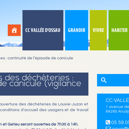
CC VALLÉE D'OSSAU
GRANDIR
VIVRE
HABITER
s : continuité de l’épisode de canicule
 des déchèteries :
de canicule (vigilance
CC VALLÉ
d’ouverture des déchèteries de Louvie-Juzon et
1 avenue de
onditions d’accueil des usagers et de travail
64260 Arudy
05 59 0
on et Geteu seront ouvertes de 7h30 à 14h.
ccvo@c