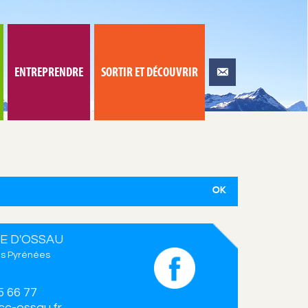
ENTREPRENDRE
SORTIR ET DÉCOUVRIR
E D'OSSAU
s Pyrénées
5 66 77
c-ossau.fr