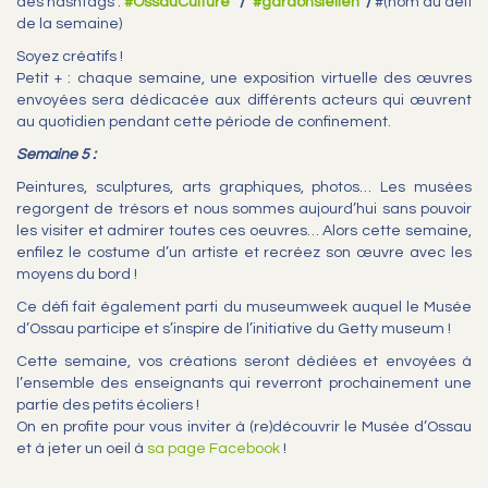
des hashtags :
#OssauCulture
/
#gardonslelien
/
#(nom du défi
de la semaine)
Soyez créatifs !
Petit + : chaque semaine, une exposition virtuelle des œuvres
envoyées sera dédicacée aux différents acteurs qui œuvrent
au quotidien pendant cette période de confinement.
Semaine 5 :
Peintures, sculptures, arts graphiques, photos… Les musées
regorgent de trésors et nous sommes aujourd’hui sans pouvoir
les visiter et admirer toutes ces oeuvres… Alors cette semaine,
enfilez le costume d’un artiste et recréez son œuvre avec les
moyens du bord !
Ce défi fait également parti du museumweek auquel le Musée
d’Ossau participe et s’inspire de l’initiative du Getty museum !
Cette semaine, vos créations seront dédiées et envoyées à
l’ensemble des enseignants qui reverront prochainement une
partie des petits écoliers !
On en profite pour vous inviter à (re)découvrir le Musée d’Ossau
et à jeter un oeil à
sa page Facebook
!