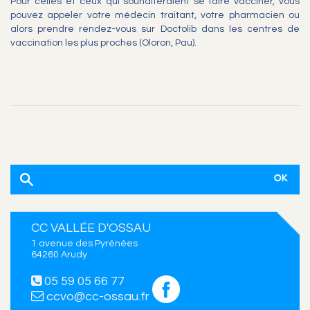
Pour celles et ceux qui souhaiteraient se faire vacciner, vous
pouvez appeler votre médecin traitant, votre pharmacien ou
alors prendre rendez-vous sur Doctolib dans les centres de
vaccination les plus proches (Oloron, Pau).
CC VALLÉE D'OSSAU
1 avenue des Pyrénées
64260 Arudy
05 59 05 66 77
ccvo@cc-ossau.fr