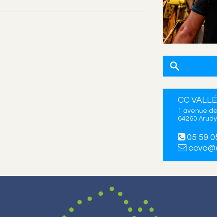
CC VALLÉ
1 avenue de
64260 Arudy
05 59 0
ccvo@c