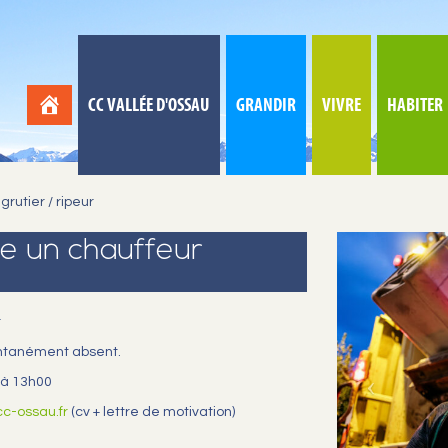
CC VALLÉE D'OSSAU
GRANDIR
VIVRE
HABITER
rutier / ripeur
he un chauffeur
r
ntanément absent.
 à 13h00
c-ossau.fr
(cv + lettre de motivation)