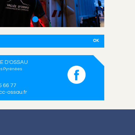
E D'OSSAU
s Pyrénées
5 66 77
c-ossau.fr