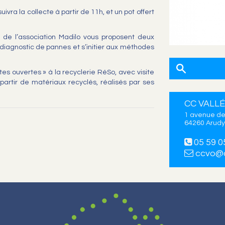
suivra la collecte à partir de 11h, et un pot offert
s de l’association Madilo vous proposent deux
 diagnostic de pannes et s’initier aux méthodes
tes ouvertes » à la recyclerie RéSo, avec visite
 partir de matériaux recyclés, réalisés par ses
CC VALLÉ
1 avenue de
64260 Arudy
05 59 0
ccvo@c