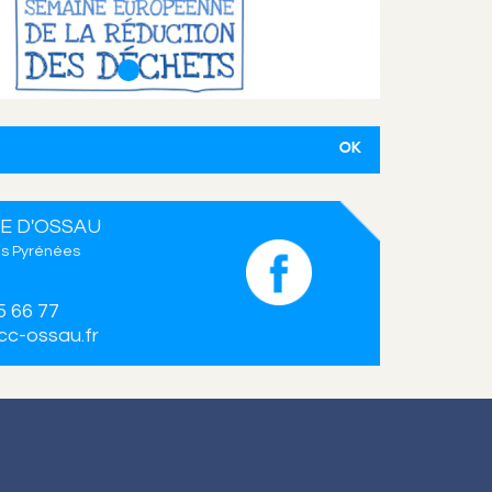
E D'OSSAU
s Pyrénées
5 66 77
c-ossau.fr