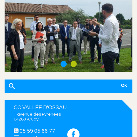
CC VALLÉE D'OSSAU
1 avenue des Pyrénées
64260 Arudy
05 59 05 66 77