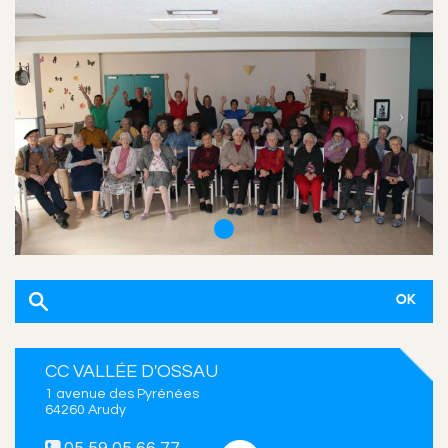
CC VALLÉE D'OSSAU
1 avenue des Pyrénées
64260 Arudy